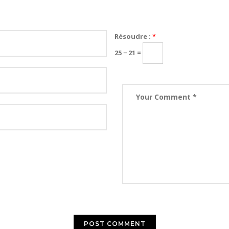
Résoudre :
*
25 − 21 =