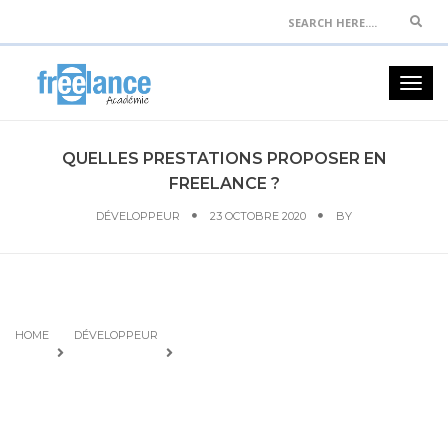
Sear
Togg
navig
QUELLES PRESTATIONS PROPOSER EN
FREELANCE ?
DÉVELOPPEUR
23 OCTOBRE 2020
BY
HOME
DÉVELOPPEUR